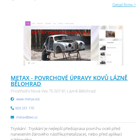
Detail firmy >
METAX - POVRCHOVÉ ÚPRAVY KOVŮ LÁZNĚ
BĚLOHRAD
Prostřední Nová Ves 75 507 81 Lázně Bělohrad
www.metax.biz
603 251 170
metax@wo.cz
Tryskání : Tryskání je nejlepší předúprava povrchu oceli před
nanesením žárového nástřiku(metalizace), nebo před aplikací
nátěrového ...