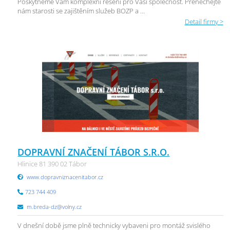
Poskytneme Vám komplexní řešení pro Vaši společnost. Přenechejte
nám starosti se zajištěním služeb BOZP a ...
Detail firmy >
DOPRAVNÍ ZNAČENÍ TÁBOR S.R.O.
Hlinice 81 390 02 Tábor
www.dopravniznacenitabor.cz
723 744 409
m.breda-dz@volny.cz
V dnešní době jsme plně technicky vybaveni pro montáž svislého