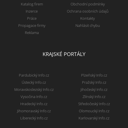
Katalog firem
Obchodní podmínky
Inzerce
Ochrana osobních údajů
Práce
Kontakty
Propagace firmy
Nahlásit chybu
Reklama
KRAJSKÉ PORTÁLY
Pardubický Info.cz
Plzeňský Info.cz
Ústecký Info.cz
Pražský Info.cz
Moravskoslezský Info.cz
Jihočeský Info.cz
Vysočina Info.cz
Zlínský Info.cz
Hradecký Info.cz
Středočeský Info.cz
Jihomoravský Info.cz
Olomoucký Info.cz
Liberecký Info.cz
Karlovarský Info.cz