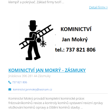
klempíř a pokrývač. Základ firmy tvoří ...
Detail firmy >
KOMINICTVÍ JAN MOKRÝ - ZÁSMUKY
Jiráskova 396 281 44 Zásmuky
737 821 806
kominictvi.janmokry@seznam.cz
Kominictví Mokrý provádí kompletní kominické práce:
frézováníkomínů revize a kontroly komínů vystavení revizní zprávy
vložkování komínů opravy a čištění komínů stavby ...