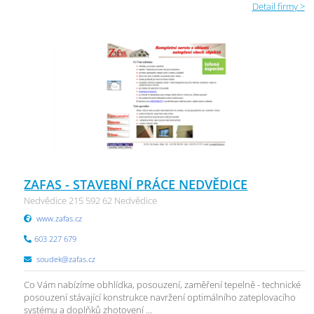
Detail firmy >
ZAFAS - STAVEBNÍ PRÁCE NEDVĚDICE
Nedvědice 215 592 62 Nedvědice
www.zafas.cz
603 227 679
soudek@zafas.cz
Co Vám nabízíme obhlídka, posouzení, zaměření tepelně - technické
posouzení stávající konstrukce navržení optimálního zateplovacího
systému a doplňků zhotovení ...