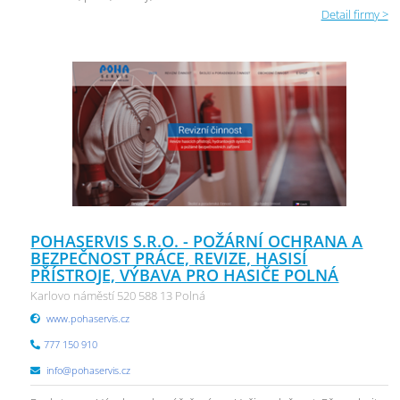
Detail firmy >
POHASERVIS S.R.O. - POŽÁRNÍ OCHRANA A
BEZPEČNOST PRÁCE, REVIZE, HASISÍ
PŘÍSTROJE, VÝBAVA PRO HASIČE POLNÁ
Karlovo náměstí 520 588 13 Polná
www.pohaservis.cz
777 150 910
info@pohaservis.cz