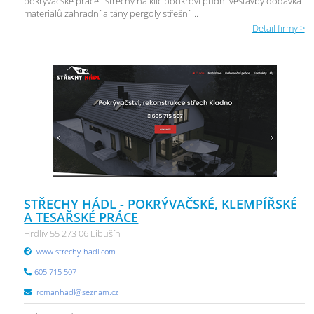
pokrývačské práce : střechy na klíč podkroví půdní vestavby dodávka
materiálů zahradní altány pergoly střešní ...
Detail firmy >
STŘECHY HÁDL - POKRÝVAČSKÉ, KLEMPÍŘSKÉ
A TESAŘSKÉ PRÁCE
Hrdlív 55 273 06 Libušín
www.strechy-hadl.com
605 715 507
romanhadl@seznam.cz