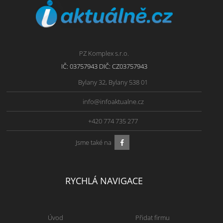
PZ Komplex s.r.o.
IČ: 03757943 DIČ: CZ03757943
Bylany 32, Bylany 538 01
info@infoaktualne.cz
+420 774 735 277
Jsme také na
RYCHLÁ NAVIGACE
Úvod
Přidat firmu