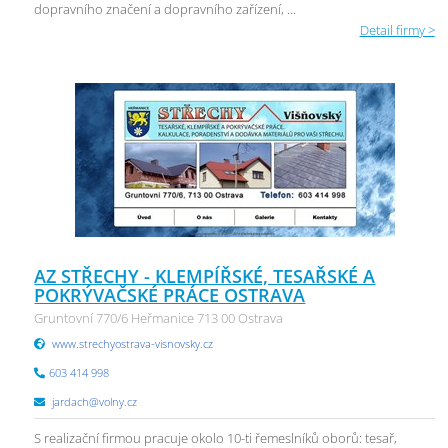
dopravního značení a dopravního zařízení, ...
Detail firmy >
AZ STŘECHY - KLEMPÍŘSKÉ, TESAŘSKÉ A
POKRÝVAČSKÉ PRÁCE OSTRAVA
Gruntovní 770/6 Heřmanice 713 00 Ostrava
www.strechyostrava-visnovsky.cz
603 414 998
jardach@volny.cz
S realizační firmou pracuje okolo 10-ti řemeslníků oborů: tesař,