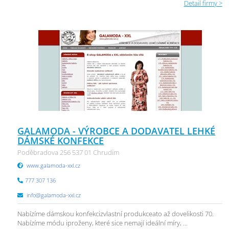
Detail firmy >
GALAMODA - VÝROBCE A DODAVATEL LEHKÉ
DÁMSKÉ KONFEKCE
Poděbradova 256 537 01 Chrudim
www.galamoda-xxl.cz
777 307 136
info@galamoda-xxl.cz
Nabízíme dámskou konfekcizvlastní produkceato až dovelikosti 70.
Nabízíme módu iproženy, které sice nemají ideální míry, ...