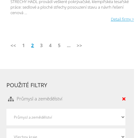
STŘECHY HÁDL provádí veškeré pokrývačské, klempířskéa tesařské
práce: sedlové a ploché střechy posouzení stavu a návrh řešení
cenová ...
Detail firmy >
<<
1
2
3
4
5
...
>>
POUŽITÉ FILTRY
Průmysl a zemědělství