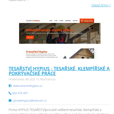
Detail firmy >
TESAŘSTVÍ HYPIUS - TESAŘSKÉ, KLEMPÍŘSKÉ A
POKRÝVAČSKÉ PRÁCE
Hněvčeves 46 503 15 Nechanice
www.tesarstvihypius.cz
602 473 437
jaroslavhypius@seznam.cz
Firma HYPIUS TESAŘSTVÍprovádí veškeré tesařské, klempířské a