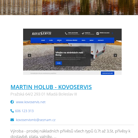
MARTIN HOLUB - KOVOSERVIS
Pražská 64/2 293 01 Mladá Boleslav III
www.kovoservis.net
606 123 313
kovoservismb@seznam.cz
Výroba - prodej nákladních přívěsů všech typů 0,7t až 3,5t, přívěsy k
dostavbě, plata, valníky, ...