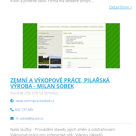
Kolín a přilehlé okolí. Firma má veškeré strojní ...
Detail firmy >
ZEMNÍ A VÝKOPOVÉ PRÁCE, PILAŘSKÁ
VÝROBA - MILAN SOBEK
Kunžak 255 378 53 Strmilov
www.zemnipracesobek.cz
602 137 686
m.sobek@quick.cz
Naše služby: · Provádění staveb, jejich změn a odstraňování ·
Výkopové práce pro inženýrské sítě · Výkopy základů, ...