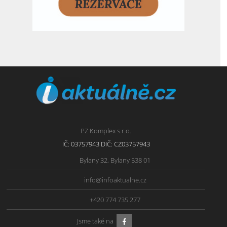
PZ Komplex s.r.o.
IČ: 03757943 DIČ: CZ03757943
Bylany 32, Bylany 538 01
info@infoaktualne.cz
+420 774 735 277
Jsme také na