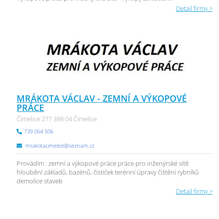
Detail firmy >
MRÁKOTA VÁCLAV - ZEMNÍ A VÝKOPOVÉ
PRÁCE
Čimelice 277 398 04 Čimelice
739 064 506
mrakotacimelice@seznam.cz
Provádím : zemní a výkopové práce práce pro inženýrské sítě
hloubění základů, bazénů, čističek terénní úpravy čištění rybníků
demolice staveb
Detail firmy >