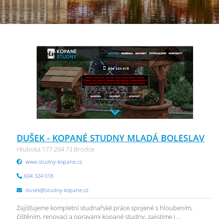
DUŠEK - KOPANÉ STUDNY MLADÁ BOLESLAV
Hluboká 177 294 73 Brodce
www.studny-kopane.cz
604 324 018
dusek@studny-kopane.cz
Zajišťujeme kompletní studnařské práce spojené s hloubením,
čištěním, renovací a opravami kopané studny, zajistíme i ...