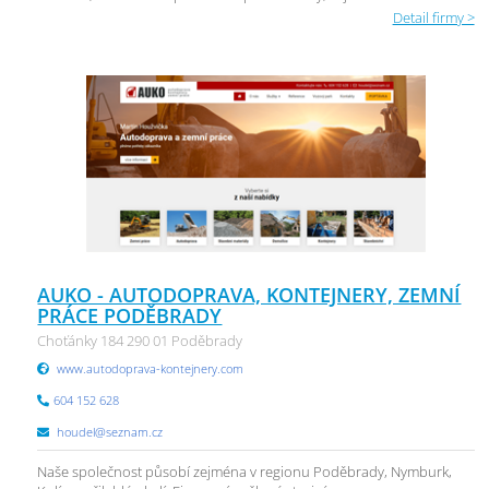
Detail firmy >
AUKO - AUTODOPRAVA, KONTEJNERY, ZEMNÍ
PRÁCE PODĚBRADY
Choťánky 184 290 01 Poděbrady
www.autodoprava-kontejnery.com
604 152 628
houdel@seznam.cz
Naše společnost působí zejména v regionu Poděbrady, Nymburk,