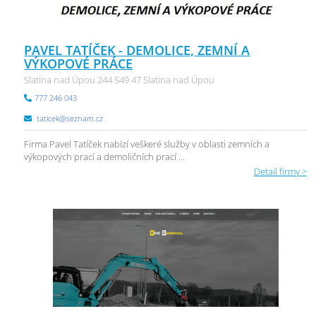
PAVEL TATÍČEK - DEMOLICE, ZEMNÍ A
VÝKOPOVÉ PRÁCE
Slatina nad Úpou 244 549 47 Slatina nad Úpou
777 246 043
taticek@seznam.cz
Firma Pavel Tatíček nabízí veškeré služby v oblasti zemních a
výkopových prací a demoličních prací ...
Detail firmy >