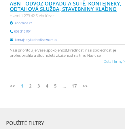
ABN - ODVOZ ODPADU A SUTĚ, KONTEJNERY,
ODTAHOVÁ SLUŽBA, STAVEBNINY KLADNO
Hlavní 1 273 42 Stehelčeves
abntrans.cz
602 315 904
kontajnerykladno@seznam.cz
Naší prioritou je Vaše spokojenost.Předností naší společnosti je
profesionalita a dlouholetá zkušenost na trhu.Navíc se ...
Detail firmy >
<<
1
2
3
4
5
...
17
>>
POUŽITÉ FILTRY