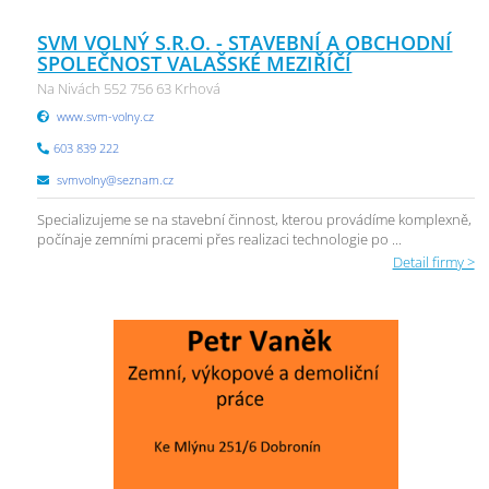
SVM VOLNÝ S.R.O. - STAVEBNÍ A OBCHODNÍ
SPOLEČNOST VALAŠSKÉ MEZIŘÍČÍ
Na Nivách 552 756 63 Krhová
www.svm-volny.cz
603 839 222
svmvolny@seznam.cz
Specializujeme se na stavební činnost, kterou provádíme komplexně,
počínaje zemními pracemi přes realizaci technologie po ...
Detail firmy >