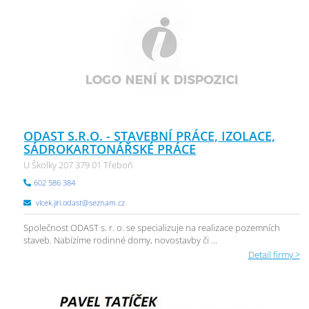
ODAST S.R.O. - STAVEBNÍ PRÁCE, IZOLACE,
SÁDROKARTONÁŘSKÉ PRÁCE
U Školky 207 379 01 Třeboň
602 586 384
vlcek.jiri.odast@seznam.cz
Společnost ODAST s. r. o. se specializuje na realizace pozemních
staveb. Nabízíme rodinné domy, novostavby či ...
Detail firmy >