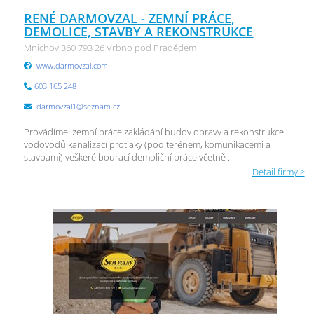
RENÉ DARMOVZAL - ZEMNÍ PRÁCE,
DEMOLICE, STAVBY A REKONSTRUKCE
Mnichov 360 793 26 Vrbno pod Pradědem
www.darmovzal.com
603 165 248
darmovzal1@seznam.cz
Provádíme: zemní práce zakládání budov opravy a rekonstrukce
vodovodů kanalizací protlaky (pod terénem, komunikacemi a
stavbami) veškeré bourací demoliční práce včetně ...
Detail firmy >