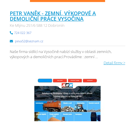
PETR VANĚK - ZEMNÍ, VÝKOPOVÉ A
DEMOLIČNÍ PRÁCE VYSOČINA
Ke Mlýnu 251/6 588 12 Dobronín
724 022 367
peva52@seznam.cz
Naše firma sídlící na Vysočině nabízí služby v oblasti zemních,
výkopových a demoličních prací.Provádíme : zemní ...
Detail firmy >